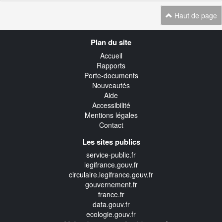
Haut de page
Navigation
Plan du site
transverse
Accueil
Rapports
Porte-documents
Nouveautés
Aide
Accessibilité
Mentions légales
Contact
Les sites publics
service-public.fr
legifrance.gouv.fr
circulaire.legifrance.gouv.fr
gouvernement.fr
france.fr
data.gouv.fr
ecologie.gouv.fr