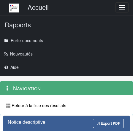
Menu principal
Accueil
Toggl
Rapports
Porte-documents
Nouveautés
Aide
Menu
Navigation
Navigation
contextuel
et
outils
annexes
Retour à la liste des résultats
Notice descriptive
Export PDF