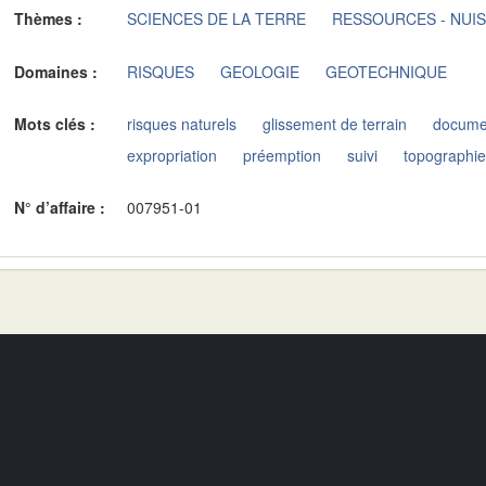
Thèmes :
SCIENCES DE LA TERRE
RESSOURCES - NUI
Domaines :
RISQUES
GEOLOGIE
GEOTECHNIQUE
Mots clés :
risques naturels
glissement de terrain
docume
expropriation
préemption
suivi
topographi
N° d’affaire :
007951-01