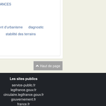
SANCES
nt d'urbanisme
diagnostic
e
stabilité des terrains
Haut de page
Les sites publics
service-public.fr
legifrance.gouv.fr
circulaire.legifrance.gouv.fr
gouvernement.fr
france.fr