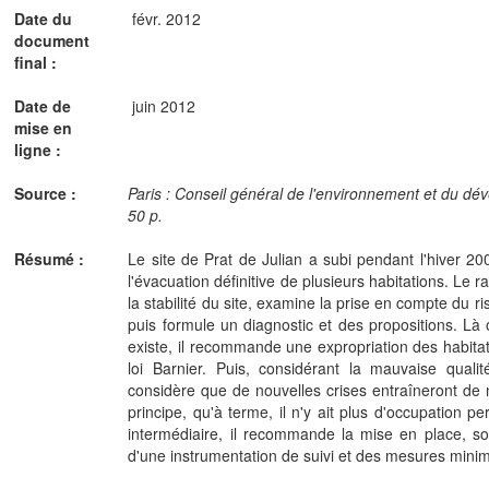
Date du
févr. 2012
document
final :
Date de
juin 2012
mise en
ligne :
Source :
Paris : Conseil général de l'environnement et du dé
50 p.
Résumé :
Le site de Prat de Julian a subi pendant l'hiver 2
l'évacuation définitive de plusieurs habitations. Le 
la stabilité du site, examine la prise en compte du
puis formule un diagnostic et des propositions. Là 
existe, il recommande une expropriation des habitat
loi Barnier. Puis, considérant la mauvaise qualité
considère que de nouvelles crises entraîneront d
principe, qu'à terme, il n'y ait plus d'occupation p
intermédiaire, il recommande la mise en place, s
d'une instrumentation de suivi et des mesures minim