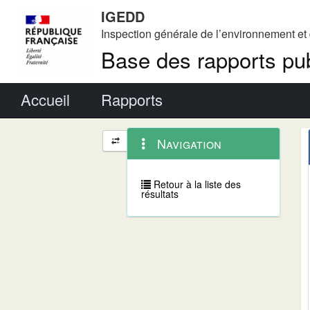
IGEDD
Inspection générale de l’environnement e
Base des rapports pub
Menu principal
Accueil
Rapports
Menu
Navigation
Navigation
contextuel
et
outils
annexes
Retour à la liste des
résultats