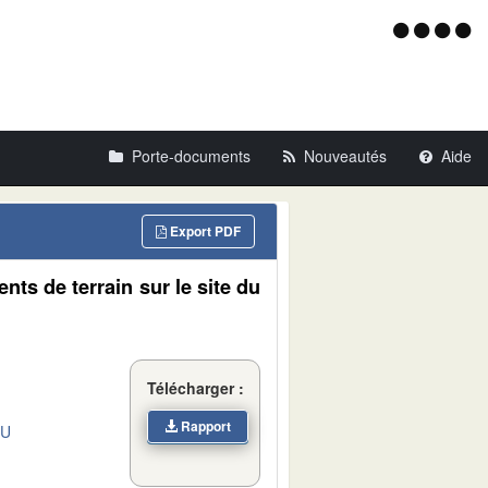
Menu
d'acce
Porte-documents
Nouveautés
Aide
Export PDF
ts de terrain sur le site du
Télécharger :
Rapport
DU