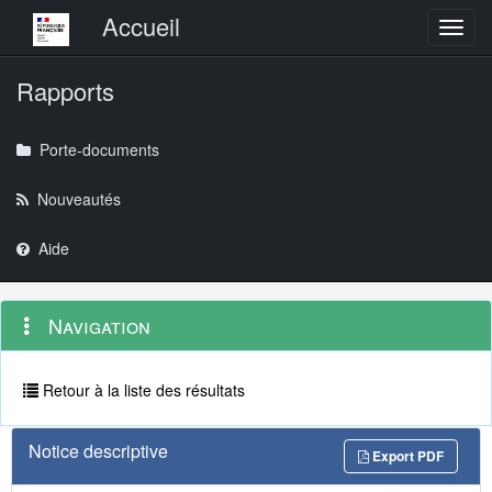
Menu principal
Accueil
Toggl
Rapports
Porte-documents
Nouveautés
Aide
Menu
Navigation
Navigation
contextuel
et
outils
annexes
Retour à la liste des résultats
Notice descriptive
Export PDF