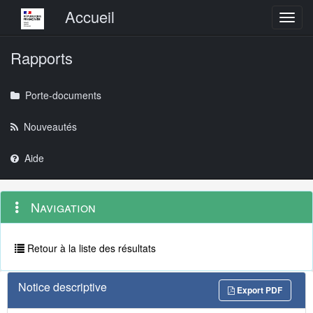
Menu principal
Accueil
Toggl
Rapports
Porte-documents
Nouveautés
Aide
Menu
Navigation
Navigation
contextuel
et
outils
annexes
Retour à la liste des résultats
Notice descriptive
Export PDF