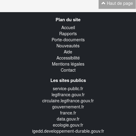
Haut de page
Navigation
Plan du site
transverse
Accueil
Rapports
Porte-documents
Nouveautés
Aide
Accessibilité
Mentions légales
Contact
Les sites publics
service-public.fr
legifrance.gouv.fr
circulaire.legifrance.gouv.fr
gouvernement.fr
france.fr
data.gouv.fr
ecologie.gouv.fr
igedd.developpement-durable.gouv.fr