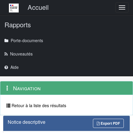
Menu principal
Accueil
Toggl
Rapports
Porte-documents
Nouveautés
Aide
Menu
Navigation
Navigation
contextuel
et
outils
annexes
Retour à la liste des résultats
Notice descriptive
Export PDF