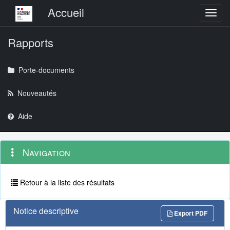
Menu principal
Accueil
Toggl
Rapports
Porte-documents
Nouveautés
Aide
Menu
Navigation
Navigation
contextuel
et
outils
annexes
Retour à la liste des résultats
Notice descriptive
Export PDF