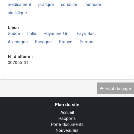
médicament
pratique
conduite
méthode
statistique
Lieu :
Suède
Italie
Royaume-Uni
Pays-Bas
Allemagne
Espagne
France
Europe
N° d’affaire :
007055-01
Haut de page
Navigation
Plan du site
transverse
Accueil
Rapports
Porte-documents
Nouveautés