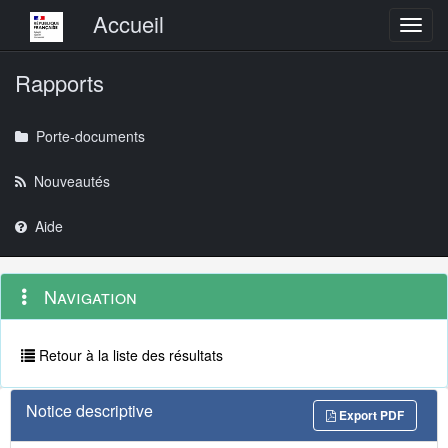
Menu principal
Accueil
Toggl
Rapports
Porte-documents
Nouveautés
Aide
Menu
Navigation
Navigation
contextuel
et
outils
annexes
Retour à la liste des résultats
Notice descriptive
Export PDF