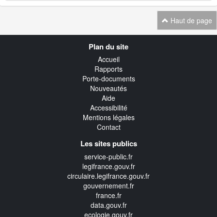
Haut de page
Navigation
Plan du site
transverse
Accueil
Rapports
Porte-documents
Nouveautés
Aide
Accessibilité
Mentions légales
Contact
Les sites publics
service-public.fr
legifrance.gouv.fr
circulaire.legifrance.gouv.fr
gouvernement.fr
france.fr
data.gouv.fr
ecologie.gouv.fr