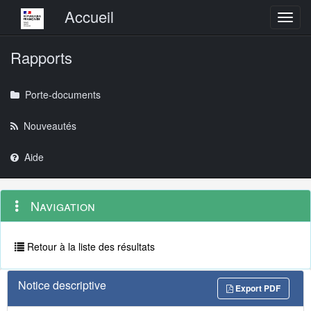
Menu principal
Accueil
Toggl
Rapports
Porte-documents
Nouveautés
Aide
Menu
Navigation
Navigation
contextuel
et
outils
annexes
Retour à la liste des résultats
Notice descriptive
Export PDF