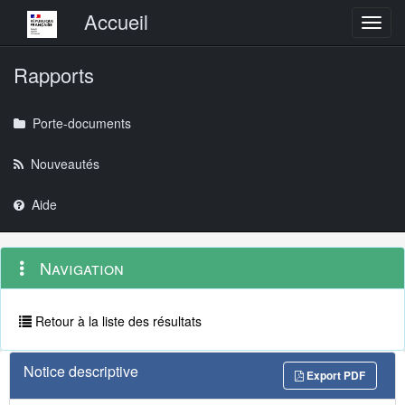
Menu principal
Accueil
Toggl
Rapports
Porte-documents
Nouveautés
Aide
Menu
Navigation
Navigation
contextuel
et
outils
annexes
Retour à la liste des résultats
Notice descriptive
Export PDF