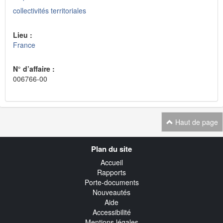
collectivités territoriales
Lieu :
France
N° d’affaire :
006766-00
Haut de page
Navigation
Plan du site
transverse
Accueil
Rapports
Porte-documents
Nouveautés
Aide
Accessibilité
Mentions légales