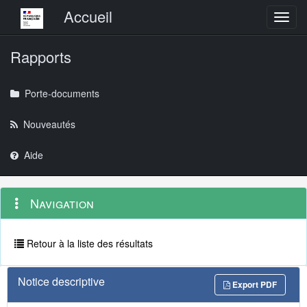
Menu principal
Accueil
Toggl
Rapports
Porte-documents
Nouveautés
Aide
Menu
Navigation
Navigation
contextuel
et
outils
annexes
Retour à la liste des résultats
Notice descriptive
Export PDF