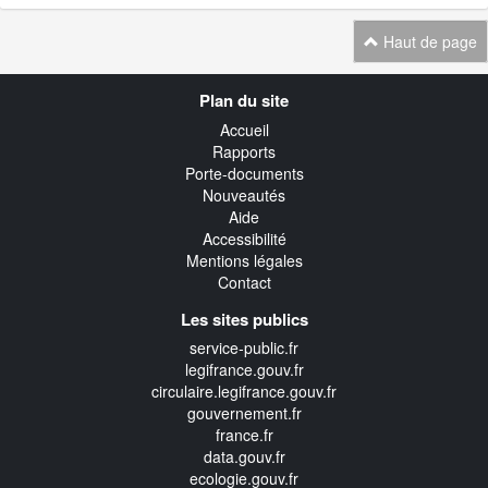
Haut de page
Navigation
Plan du site
transverse
Accueil
Rapports
Porte-documents
Nouveautés
Aide
Accessibilité
Mentions légales
Contact
Les sites publics
service-public.fr
legifrance.gouv.fr
circulaire.legifrance.gouv.fr
gouvernement.fr
france.fr
data.gouv.fr
ecologie.gouv.fr