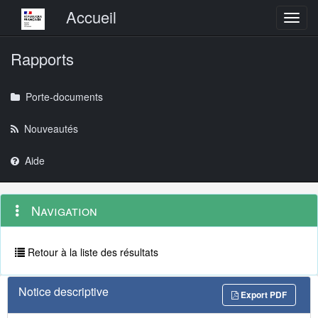
Menu principal
Accueil
Toggl
Rapports
Porte-documents
Nouveautés
Aide
Menu
Navigation
Navigation
contextuel
et
outils
annexes
Retour à la liste des résultats
Notice descriptive
Export PDF