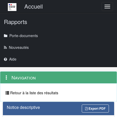
Menu principal
Accueil
Toggl
Rapports
Porte-documents
Nouveautés
Aide
Menu
Navigation
Navigation
contextuel
et
outils
annexes
Retour à la liste des résultats
Notice descriptive
Export PDF