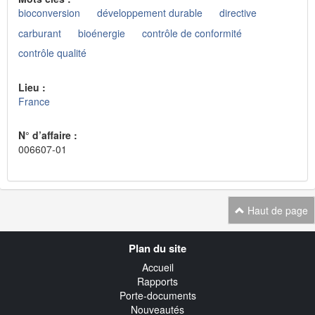
bioconversion
développement durable
directive
carburant
bioénergie
contrôle de conformité
contrôle qualité
Lieu :
France
N° d’affaire :
006607-01
Haut de page
Navigation
Plan du site
transverse
Accueil
Rapports
Porte-documents
Nouveautés