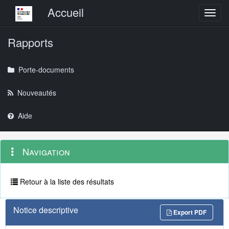
Menu principal
Accueil
Toggl
Rapports
Porte-documents
Nouveautés
Aide
Menu
Navigation
Navigation
contextuel
et
outils
annexes
Retour à la liste des résultats
Notice descriptive
Export PDF