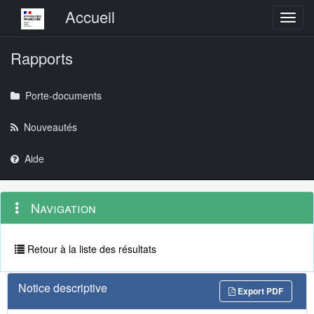
Menu principal
Accueil
Toggl
Rapports
Porte-documents
Nouveautés
Aide
Menu
Navigation
Navigation
contextuel
et
outils
annexes
Retour à la liste des résultats
Notice descriptive
Export PDF