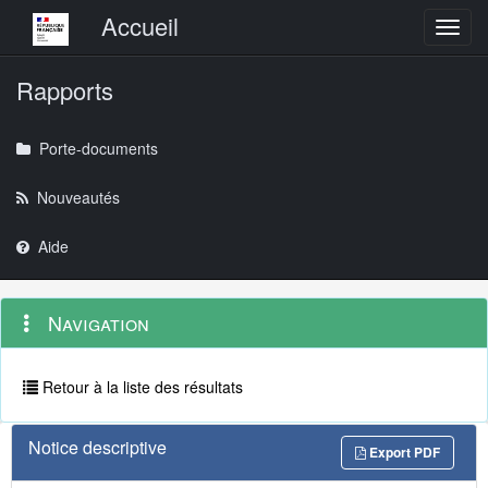
Menu principal
Accueil
Toggl
Rapports
Porte-documents
Nouveautés
Aide
Menu
Navigation
Navigation
contextuel
et
outils
annexes
Retour à la liste des résultats
Notice descriptive
Export PDF