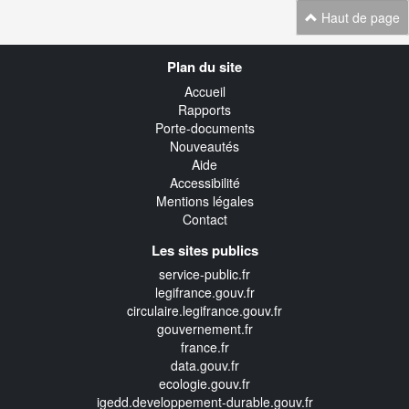
Haut de page
Navigation
Plan du site
transverse
Accueil
Rapports
Porte-documents
Nouveautés
Aide
Accessibilité
Mentions légales
Contact
Les sites publics
service-public.fr
legifrance.gouv.fr
circulaire.legifrance.gouv.fr
gouvernement.fr
france.fr
data.gouv.fr
ecologie.gouv.fr
igedd.developpement-durable.gouv.fr