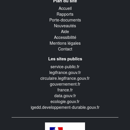
Plan du site
transverse
Accueil
Rapports
Porte-documents
Nouveautés
Aide
Accessibilité
Mentions légales
Contact
Les sites publics
service-public.fr
legifrance.gouv.fr
circulaire.legifrance.gouv.fr
gouvernement.fr
france.fr
data.gouv.fr
ecologie.gouv.fr
igedd.developpement-durable.gouv.fr