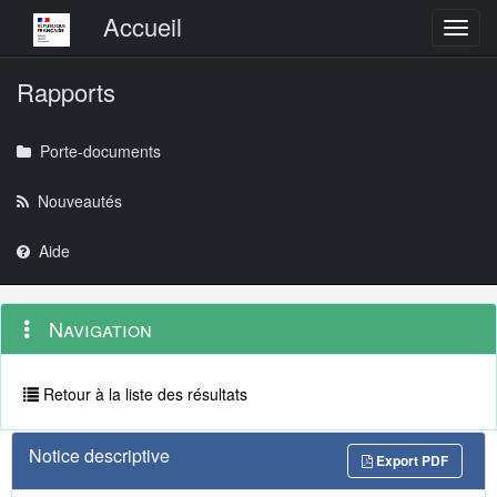
Menu principal
Accueil
Toggl
Rapports
Porte-documents
Nouveautés
Aide
Menu
Navigation
Navigation
contextuel
et
outils
annexes
Retour à la liste des résultats
Notice descriptive
Export PDF