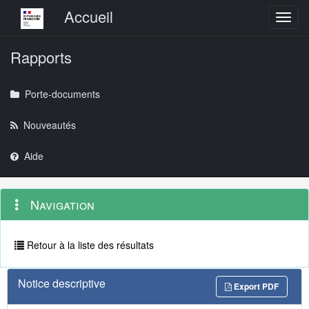
Menu principal
Accueil
Toggl
Rapports
Porte-documents
Nouveautés
Aide
Menu
Navigation
Navigation
contextuel
et
outils
annexes
Retour à la liste des résultats
Notice descriptive
Export PDF