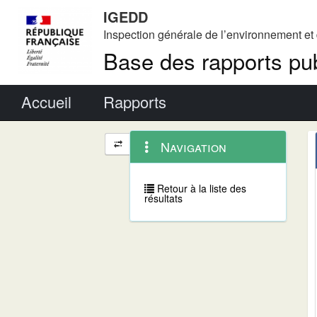
IGEDD
Inspection générale de l’environnement e
Base des rapports pub
Menu principal
Accueil
Rapports
Menu
Navigation
Navigation
contextuel
et
outils
annexes
Retour à la liste des
résultats