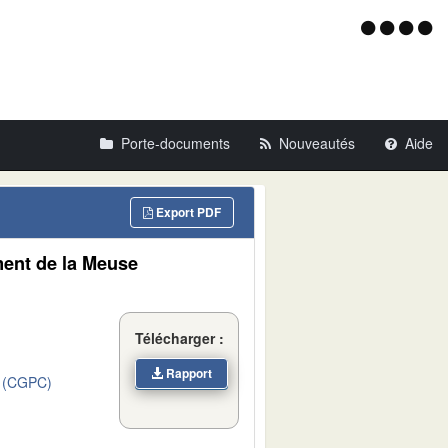
Menu
d'acce
Porte-documents
Nouveautés
Aide
Export PDF
ment de la Meuse
Télécharger :
Rapport
 (CGPC)