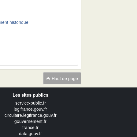
ent historique
Haut de page
Les sites publics
service-public.fr
legifrance.gouv.fr
circulaire.legifrance.gouv.fr
gouvernement.fr
france.fr
data.gouv.fr