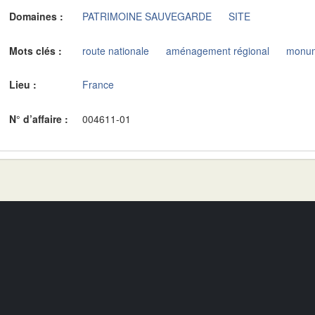
Domaines :
PATRIMOINE SAUVEGARDE
SITE
Mots clés :
route nationale
aménagement régional
monum
Lieu :
France
N° d’affaire :
004611-01