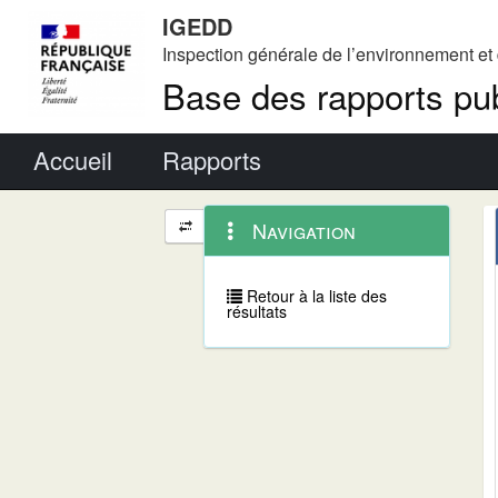
IGEDD
Inspection générale de l’environnement e
Base des rapports pub
Menu principal
Accueil
Rapports
Menu
Navigation
Navigation
contextuel
et
outils
annexes
Retour à la liste des
résultats