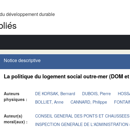
t du développement durable
liés
Notice descriptive
La politique du logement social outre-mer (DOM et
Auteurs
DE KORSAK, Bernard
DUBOIS, Pierre
HOSSA
physiques :
BOLLIET, Anne
CANNARD, Philippe
FONTAIN
Auteur(s)
CONSEIL GENERAL DES PONTS ET CHAUSSEES
moral(aux) :
INSPECTION GENERALE DE L'ADMINISTRATION (