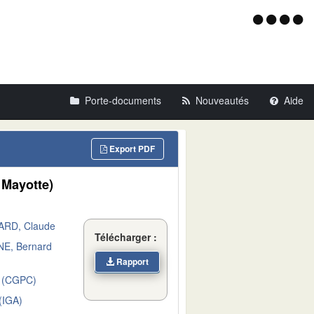
Menu
d'acce
Porte-documents
Nouveautés
Aide
Export PDF
 Mayotte)
RD, Claude
Télécharger :
E, Bernard
Rapport
 (CGPC)
IGA)