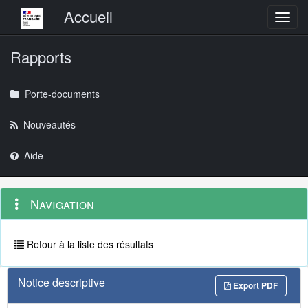
Menu principal
Accueil
Toggl
Rapports
Porte-documents
Nouveautés
Aide
Menu
Navigation
Navigation
contextuel
et
outils
annexes
Retour à la liste des résultats
Notice descriptive
Export PDF