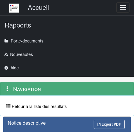
Menu principal
Accueil
Toggl
Rapports
Porte-documents
Nouveautés
Aide
Menu
Navigation
Navigation
contextuel
et
outils
annexes
Retour à la liste des résultats
Notice descriptive
Export PDF