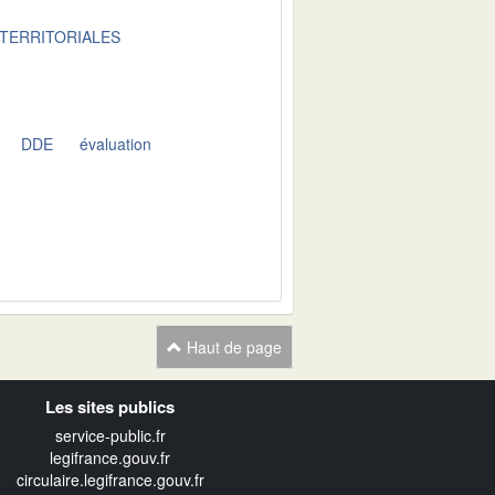
 TERRITORIALES
DDE
évaluation
Haut de page
Les sites publics
service-public.fr
legifrance.gouv.fr
circulaire.legifrance.gouv.fr