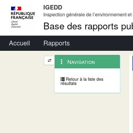
IGEDD
Inspection générale de l’environnement e
Base des rapports pub
Menu principal
Accueil
Rapports
Menu
Navigation
Navigation
contextuel
et
outils
annexes
Retour à la liste des
résultats