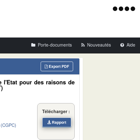
Menu
d'acce
Porte-documents
Nouveautés
Aide
Export PDF
 l'Etat pour des raisons de
T)
Télécharger :
Rapport
 (CGPC)