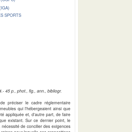
IGA)
ES SPORTS
45 p., phot., fig., ann., bibliogr.
de préciser le cadre réglementaire
mmeubles qui l'hébergeaient ainsi que
té appliquée et, d'autre part, de faire
que existant. Sur ce dernier point, le
 la nécessité de concilier des exigences
a raison pour laquelle ses propositions