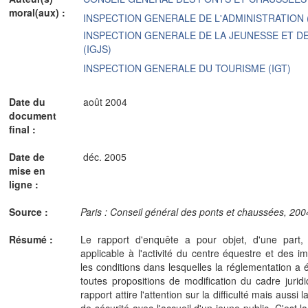
moral(aux) :
INSPECTION GENERALE DE L'ADMINISTRATION (
INSPECTION GENERALE DE LA JEUNESSE ET D
(IGJS)
INSPECTION GENERALE DU TOURISME (IGT)
Date du
août 2004
document
final :
Date de
déc. 2005
mise en
ligne :
Source :
Paris : Conseil général des ponts et chaussées, 2004.- 
Résumé :
Le rapport d'enquête a pour objet, d'une part, 
applicable à l'activité du centre équestre et des i
les conditions dans lesquelles la réglementation a é
toutes propositions de modification du cadre juridi
rapport attire l'attention sur la difficulté mais aussi
de sécurité avec l'accueil d'un jeune public. C'est l