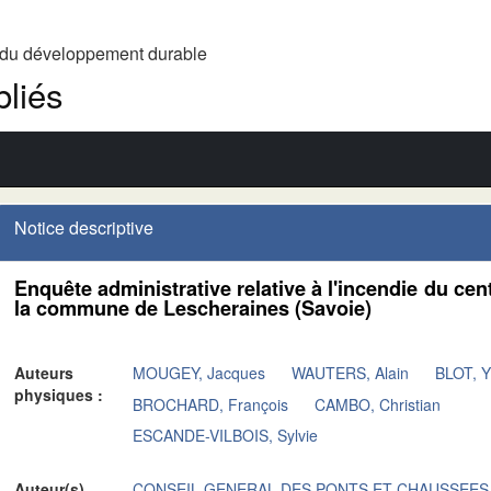
t du développement durable
liés
Notice descriptive
Enquête administrative relative à l'incendie du ce
la commune de Lescheraines (Savoie)
Auteurs
MOUGEY, Jacques
WAUTERS, Alain
BLOT, 
physiques :
BROCHARD, François
CAMBO, Christian
ESCANDE-VILBOIS, Sylvie
Auteur(s)
CONSEIL GENERAL DES PONTS ET CHAUSSEES