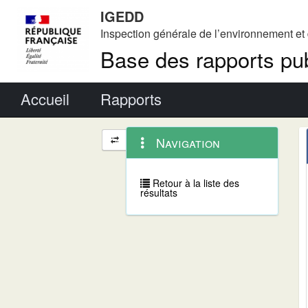
IGEDD
Inspection générale de l’environnement e
Base des rapports pub
Menu principal
Accueil
Rapports
Menu
Navigation
Navigation
contextuel
et
outils
annexes
Retour à la liste des
résultats