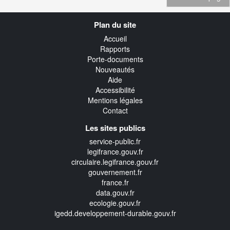
Navigation
Plan du site
transverse
Accueil
Rapports
Porte-documents
Nouveautés
Aide
Accessibilité
Mentions légales
Contact
Les sites publics
service-public.fr
legifrance.gouv.fr
circulaire.legifrance.gouv.fr
gouvernement.fr
france.fr
data.gouv.fr
ecologie.gouv.fr
igedd.developpement-durable.gouv.fr