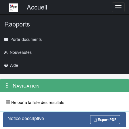
Menu principal
Accueil
Toggl
Rapports
Porte-documents
Nouveautés
Aide
Menu
Navigation
Navigation
contextuel
et
outils
annexes
Retour à la liste des résultats
Notice descriptive
Export PDF