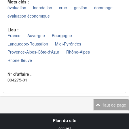
Mots clés :
évaluation
inondation
crue
gestion
dommage
évaluation économique
Lieu :
France
Auvergne
Bourgogne
Languedoc-Roussillon
Midi-Pyrénées
Provence-Alpes-Côte-d'Azur
Rhône-Alpes
Rhône-fleuve
N° d’affaire :
004275-01
Haut de page
Navigation
Plan du site
transverse
Accueil