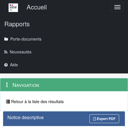
Menu principal
Accueil
Toggl
Rapports
Porte-documents
Nouveautés
Aide
Menu
Navigation
Navigation
contextuel
et
outils
annexes
Retour à la liste des résultats
Notice descriptive
Export PDF