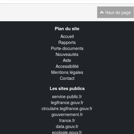
Haut de page
Navigation
Plan du site
transverse
Accueil
Rapports
Porte-documents
Nouveautés
Aide
Accessibilité
Mentions légales
Contact
Les sites publics
service-public.fr
legifrance.gouv.fr
circulaire.legifrance.gouv.fr
gouvernement.fr
france.fr
data.gouv.fr
ecologie.gouv.fr