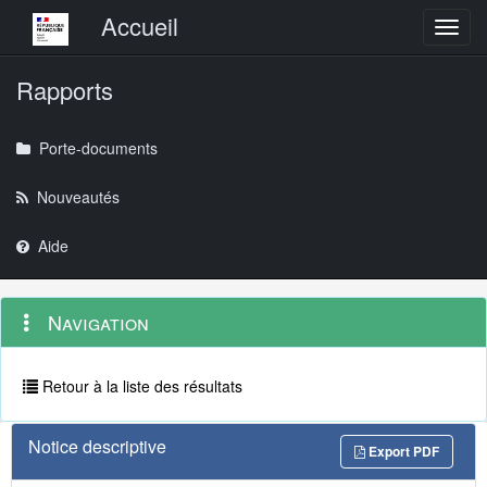
Menu principal
Accueil
Toggl
Rapports
Porte-documents
Nouveautés
Aide
Menu
Navigation
Navigation
contextuel
et
outils
annexes
Retour à la liste des résultats
Notice descriptive
Export PDF