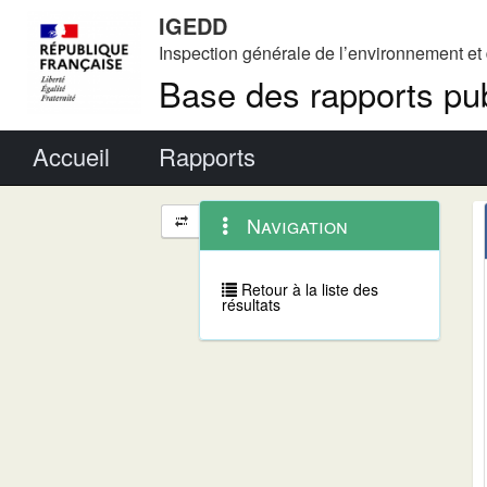
IGEDD
Inspection générale de l’environnement e
Base des rapports pub
Menu principal
Accueil
Rapports
Menu
Navigation
Navigation
contextuel
et
outils
annexes
Retour à la liste des
résultats