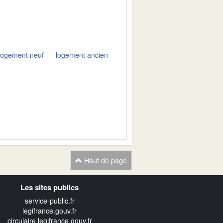
logement neuf
logement ancien
Haut de page
Les sites publics
service-public.fr
legifrance.gouv.fr
circulaire.legifrance.gouv.fr