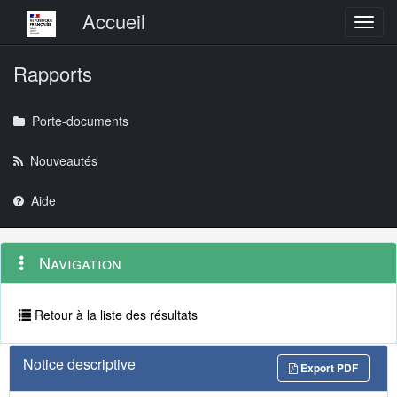
Menu principal
Accueil
Toggl
Rapports
Porte-documents
Nouveautés
Aide
Menu
Navigation
Navigation
contextuel
et
outils
annexes
Retour à la liste des résultats
Notice descriptive
Export PDF