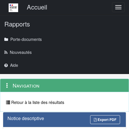
Menu principal
Accueil
Toggl
Rapports
Porte-documents
Nouveautés
Aide
Menu
Navigation
Navigation
contextuel
et
outils
annexes
Retour à la liste des résultats
Notice descriptive
Export PDF