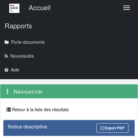
Menu principal
Accueil
Toggl
Rapports
Porte-documents
Nouveautés
Aide
Menu
Navigation
Navigation
contextuel
et
outils
annexes
Retour à la liste des résultats
Notice descriptive
Export PDF