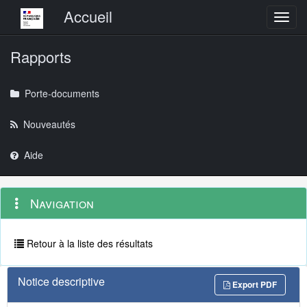
Menu principal
Accueil
Toggl
Rapports
Porte-documents
Nouveautés
Aide
Menu
Navigation
Navigation
contextuel
et
outils
annexes
Retour à la liste des résultats
Notice descriptive
Export PDF