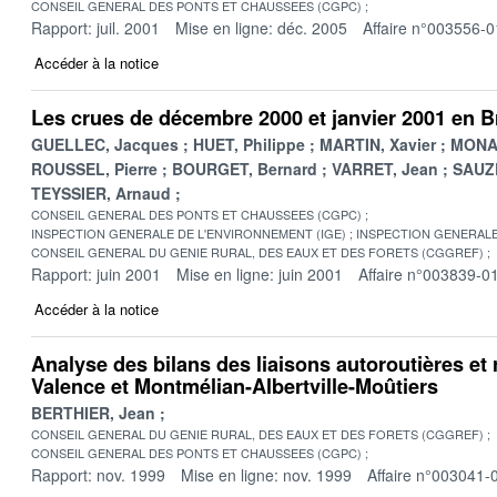
CONSEIL GENERAL DES PONTS ET CHAUSSEES (CGPC)
Rapport: juil. 2001
Mise en ligne: déc. 2005
Affaire n°003556-0
Accéder à la notice
Les crues de décembre 2000 et janvier 2001 en 
GUELLEC, Jacques
HUET, Philippe
MARTIN, Xavier
MONAD
ROUSSEL, Pierre
BOURGET, Bernard
VARRET, Jean
SAUZE
TEYSSIER, Arnaud
CONSEIL GENERAL DES PONTS ET CHAUSSEES (CGPC)
INSPECTION GENERALE DE L'ENVIRONNEMENT (IGE)
INSPECTION GENERALE 
CONSEIL GENERAL DU GENIE RURAL, DES EAUX ET DES FORETS (CGGREF)
Rapport: juin 2001
Mise en ligne: juin 2001
Affaire n°003839-0
Accéder à la notice
Analyse des bilans des liaisons autoroutières et
Valence et Montmélian-Albertville-Moûtiers
BERTHIER, Jean
CONSEIL GENERAL DU GENIE RURAL, DES EAUX ET DES FORETS (CGGREF)
CONSEIL GENERAL DES PONTS ET CHAUSSEES (CGPC)
Rapport: nov. 1999
Mise en ligne: nov. 1999
Affaire n°003041-