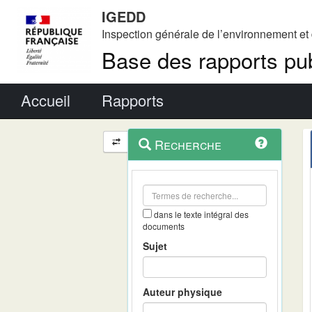
IGEDD
Inspection générale de l’environnement e
Base des rapports pub
Menu principal
Accueil
Rapports
Menu
Navigation
Recherche
contextuel
et
outils
annexes
dans le texte intégral des
documents
Sujet
Auteur physique