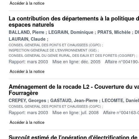
Accéder à la notice
La contribution des départements à la politique 
espaces naturels
BALLAND, Pierre
LEGRAIN, Dominique
PRATS, Michèle
D
LAURAIN, Claude
CONSEIL GENERAL DES PONTS ET CHAUSSEES (CGPC)
INSPECTION GENERALE DE L'ENVIRONNEMENT (IGE)
CONSEIL GENERAL DU GENIE RURAL, DES EAUX ET DES FORETS (CGGREF)
Rapport: mars 2003
Mise en ligne: déc. 2005
Affaire n°004190
Accéder à la notice
Aménagement de la rocade L2 - Couverture du va
Fourragère
CREPEY, Georges
GASTAUD, Jean-Pierre
LECOMTE, Daniel
CONSEIL GENERAL DES PONTS ET CHAUSSEES (CGPC)
Rapport: mars 2003
Mise en ligne: juil. 2008
Affaire n°004163-
Accéder à la notice
Surcoût estimé de l'opération d'électrification de