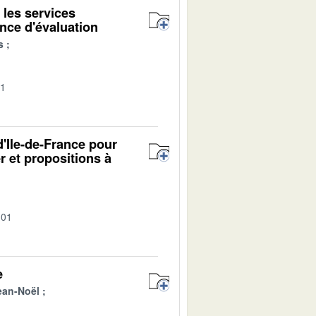
 les services
nce d'évaluation
s
01
d'Ile-de-France pour
er et propositions à
-01
e
an-Noël