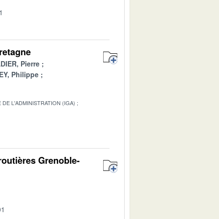
1
Bretagne
IER, Pierre
Y, Philippe
DE L'ADMINISTRATION (IGA)
1
 routières Grenoble-
01