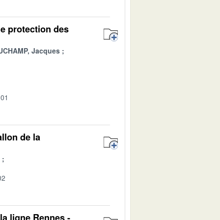
de protection des
UCHAMP, Jacques
-01
llon de la
02
 la ligne Rennes -