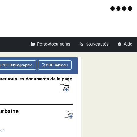
Menu
d'acce
Porte-documents
Nouveautés
Aide
PDF Bibliographie
PDF Tableau
ter tous les documents de la page
urbaine
-01