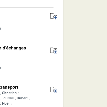
01
n d'échanges
01
 transport
 Christian
PEIGNE, Hubert
, Noël