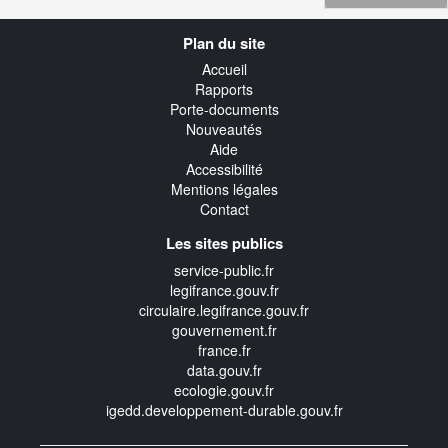
Navigation
Plan du site
transverse
Accueil
Rapports
Porte-documents
Nouveautés
Aide
Accessibilité
Mentions légales
Contact
Les sites publics
service-public.fr
legifrance.gouv.fr
circulaire.legifrance.gouv.fr
gouvernement.fr
france.fr
data.gouv.fr
ecologie.gouv.fr
igedd.developpement-durable.gouv.fr