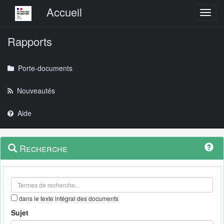
Menu principal
Accueil
Toggl
Rapports
Porte-documents
Nouveautés
Aide
Menu
Navigation
Recherche
contextuel
et
outils
annexes
dans le texte intégral des documents
Sujet