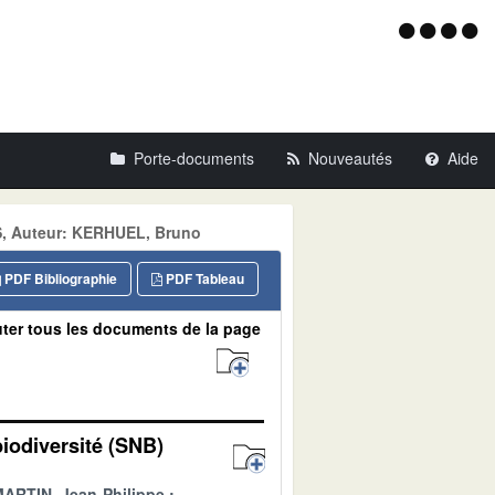
Menu
d'acce
Porte-documents
Nouveautés
Aide
S, Auteur: KERHUEL, Bruno
PDF Bibliographie
PDF Tableau
ter tous les documents de la page
biodiversité (SNB)
ARTIN, Jean-Philippe