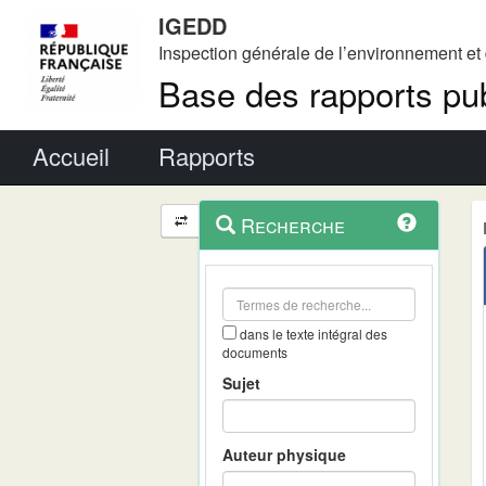
IGEDD
Inspection générale de l’environnement e
Base des rapports pub
Menu principal
Accueil
Rapports
Menu
Navigation
Recherche
contextuel
et
outils
annexes
dans le texte intégral des
documents
Sujet
Auteur physique