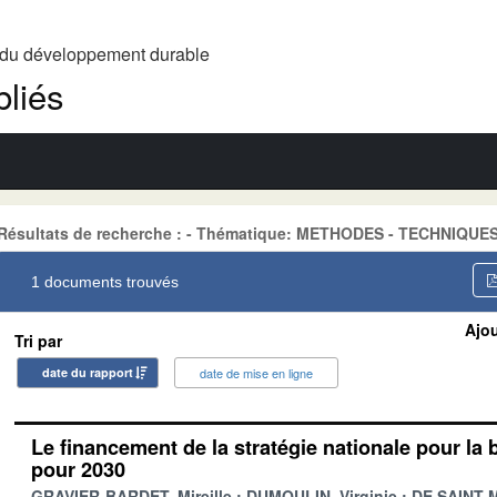
t du développement durable
liés
Résultats de recherche : - Thématique: METHODES - TECHNIQUE
1 documents trouvés
Ajou
Tri par
date du rapport
date de mise en ligne
Le financement de la stratégie nationale pour la 
pour 2030
GRAVIER-BARDET, Mireille
DUMOULIN, Virginie
DE SAINT-M