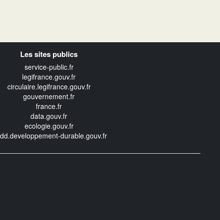
Les sites publics
service-public.fr
legifrance.gouv.fr
circulaire.legifrance.gouv.fr
gouvernement.fr
france.fr
data.gouv.fr
ecologie.gouv.fr
edd.developpement-durable.gouv.fr