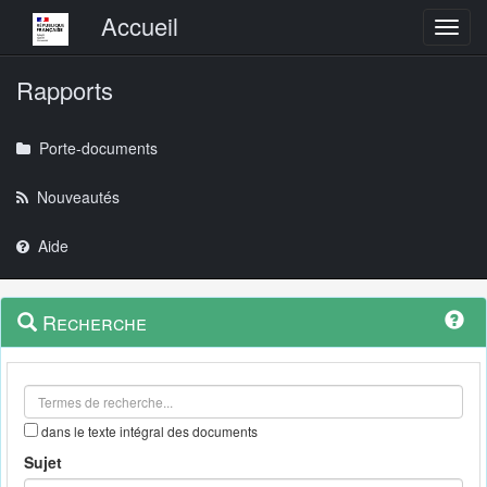
Menu principal
Accueil
Toggl
Rapports
Porte-documents
Nouveautés
Aide
Menu
Navigation
Recherche
contextuel
et
outils
annexes
dans le texte intégral des documents
Sujet