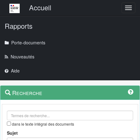
Menu principal
Accueil
Toggl
Rapports
Porte-documents
Nouveautés
Aide
Menu
Navigation
Recherche
contextuel
et
outils
annexes
dans le texte intégral des documents
Sujet