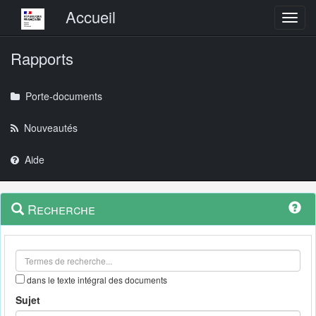
Menu principal
Accueil
Toggl
Rapports
Porte-documents
Nouveautés
Aide
Menu
Navigation
Recherche
contextuel
et
outils
annexes
dans le texte intégral des documents
Sujet