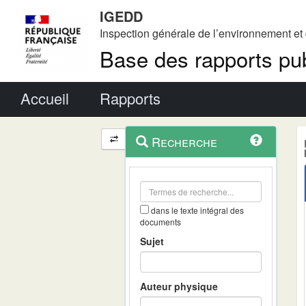
IGEDD
Inspection générale de l’environnement e
Base des rapports pub
Menu principal
Accueil
Rapports
Menu
Navigation
Recherche
contextuel
et
outils
annexes
dans le texte intégral des
documents
Sujet
Auteur physique