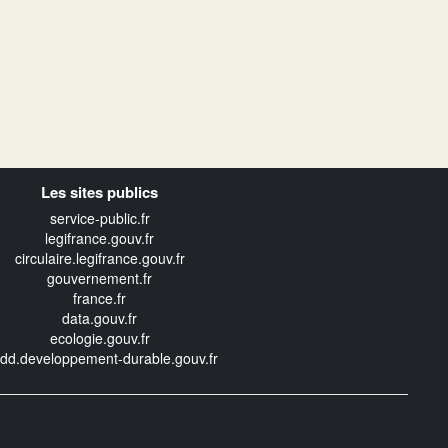
Les sites publics
service-public.fr
legifrance.gouv.fr
circulaire.legifrance.gouv.fr
gouvernement.fr
france.fr
data.gouv.fr
ecologie.gouv.fr
edd.developpement-durable.gouv.fr