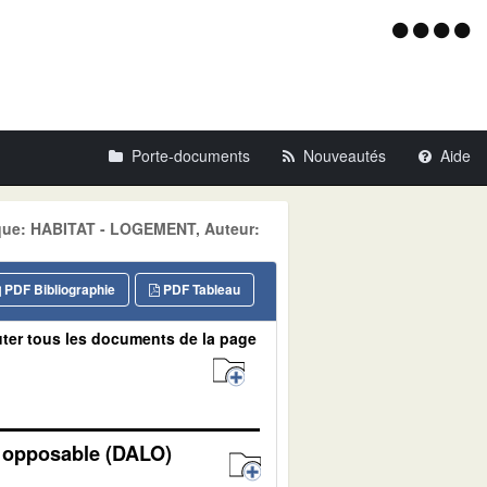
Menu
d'acce
Porte-documents
Nouveautés
Aide
tique: HABITAT - LOGEMENT, Auteur:
PDF Bibliographie
PDF Tableau
ter tous les documents de la page
t opposable (DALO)