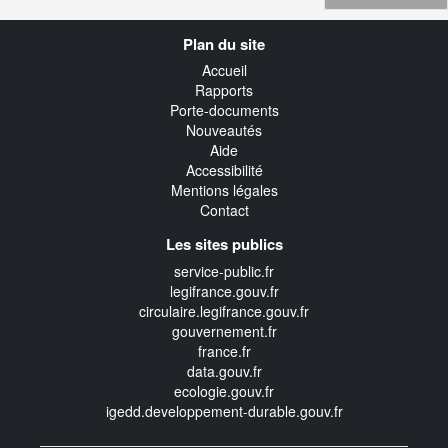
Navigation
Plan du site
transverse
Accueil
Rapports
Porte-documents
Nouveautés
Aide
Accessibilité
Mentions légales
Contact
Les sites publics
service-public.fr
legifrance.gouv.fr
circulaire.legifrance.gouv.fr
gouvernement.fr
france.fr
data.gouv.fr
ecologie.gouv.fr
igedd.developpement-durable.gouv.fr