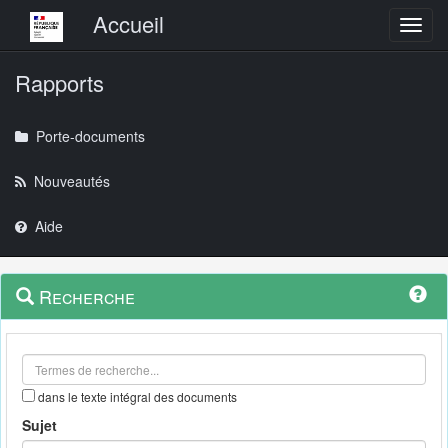
Menu principal
Accueil
Toggl
Rapports
Porte-documents
Nouveautés
Aide
Menu
Navigation
Recherche
contextuel
et
outils
annexes
dans le texte intégral des documents
Sujet