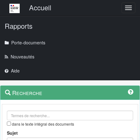
Menu principal
Accueil
Toggl
Rapports
Porte-documents
Nouveautés
Aide
Menu
Navigation
Recherche
contextuel
et
outils
annexes
dans le texte intégral des documents
Sujet