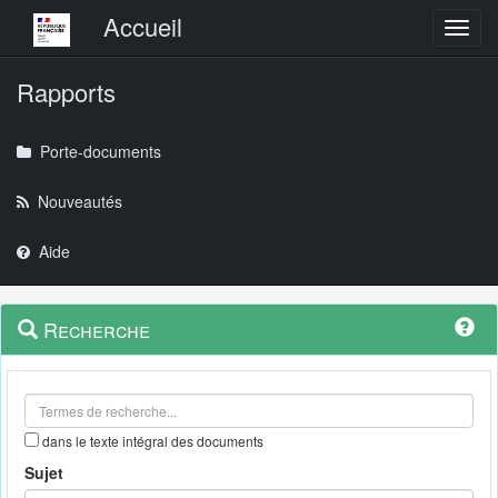
Menu principal
Accueil
Toggl
Rapports
Porte-documents
Nouveautés
Aide
Menu
Navigation
Recherche
contextuel
et
outils
annexes
dans le texte intégral des documents
Sujet