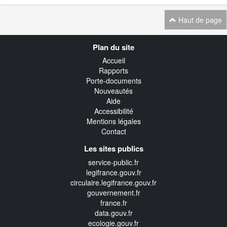
Haut de page
Navigation
Plan du site
transverse
Accueil
Rapports
Porte-documents
Nouveautés
Aide
Accessibilité
Mentions légales
Contact
Les sites publics
service-public.fr
legifrance.gouv.fr
circulaire.legifrance.gouv.fr
gouvernement.fr
france.fr
data.gouv.fr
ecologie.gouv.fr