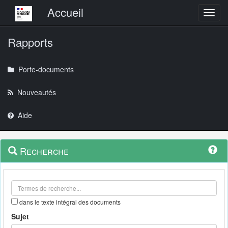
Menu principal
Accueil
Toggl
Rapports
Porte-documents
Nouveautés
Aide
Menu
Navigation
Recherche
contextuel
et
outils
annexes
dans le texte intégral des documents
Sujet