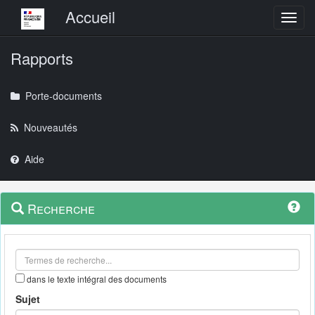
Menu principal
Accueil
Toggl
Rapports
Porte-documents
Nouveautés
Aide
Menu
Navigation
Recherche
contextuel
et
outils
annexes
dans le texte intégral des documents
Sujet