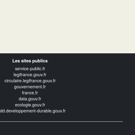
Les sites publics
service-public.fr
legifrance.gouv.fr
circulaire.legifrance.gouv.fr
gouvernement.fr
france.fr
data.gouv.fr
ecologie.gouv.fr
edd.developpement-durable.gouv.fr