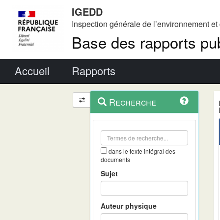
IGEDD
Inspection générale de l’environnement e
Base des rapports pub
Menu principal
Accueil
Rapports
Menu
Navigation
Recherche
contextuel
et
outils
annexes
dans le texte intégral des
documents
Sujet
Auteur physique