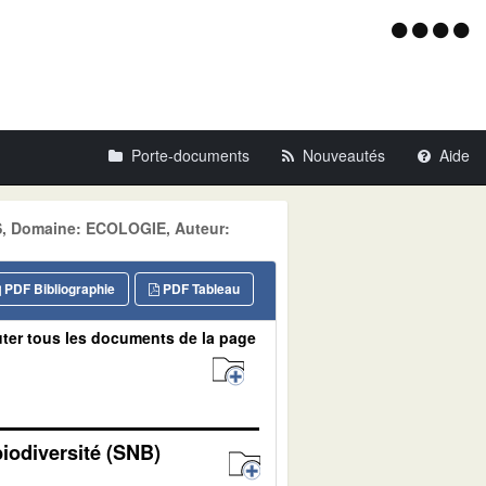
Menu
d'acce
Porte-documents
Nouveautés
Aide
S, Domaine: ECOLOGIE, Auteur:
PDF Bibliographie
PDF Tableau
ter tous les documents de la page
biodiversité (SNB)