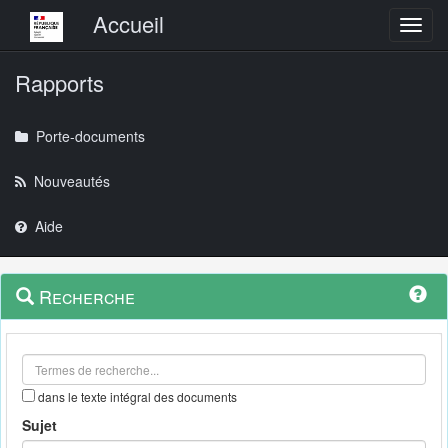
Menu principal
Accueil
Toggl
Rapports
Porte-documents
Nouveautés
Aide
Menu
Navigation
Recherche
contextuel
et
outils
annexes
dans le texte intégral des documents
Sujet