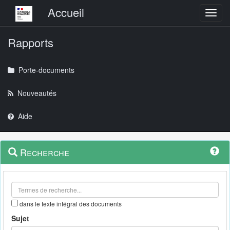
Menu principal
Accueil
Toggl
Rapports
Porte-documents
Nouveautés
Aide
Menu
Navigation
Recherche
contextuel
et
outils
annexes
dans le texte intégral des documents
Sujet