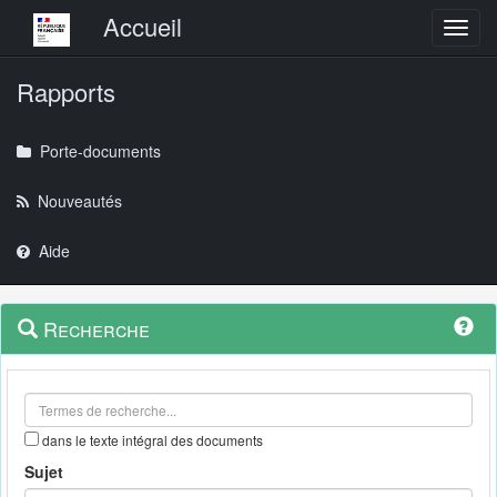
Menu principal
Accueil
Toggl
Rapports
Porte-documents
Nouveautés
Aide
Menu
Navigation
Recherche
contextuel
et
outils
annexes
dans le texte intégral des documents
Sujet