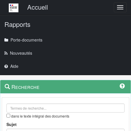
Menu principal
Accueil
Toggl
Rapports
Porte-documents
Nouveautés
Aide
Menu
Navigation
Recherche
contextuel
et
outils
annexes
dans le texte intégral des documents
Sujet