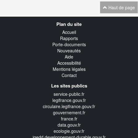
Haut de page
Navigation
Plan du site
transverse
Accueil
Rapports
Porte-documents
Nouveautés
Aide
Accessibilité
Mentions légales
Contact
Les sites publics
service-public.fr
legifrance.gouv.fr
circulaire.legifrance.gouv.fr
gouvernement.fr
france.fr
data.gouv.fr
ecologie.gouv.fr
igedd.developpement-durable.gouv.fr