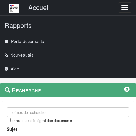
Menu principal
Accueil
Toggl
Rapports
Porte-documents
Nouveautés
Aide
Menu
Navigation
Recherche
contextuel
et
outils
annexes
dans le texte intégral des documents
Sujet