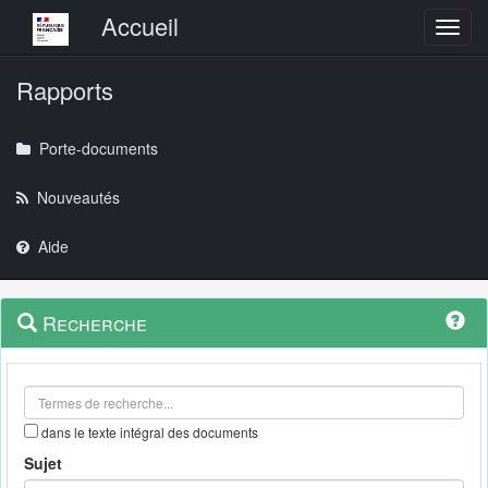
Menu principal
Accueil
Toggl
Rapports
Porte-documents
Nouveautés
Aide
Menu
Navigation
Recherche
contextuel
et
outils
annexes
dans le texte intégral des documents
Sujet